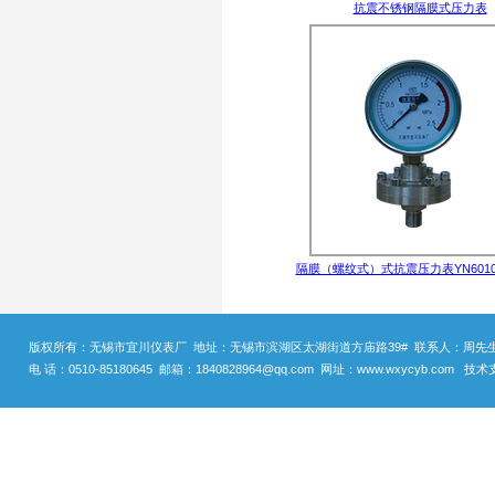
抗震不锈钢隔膜式压力表
隔膜（螺纹式）式抗震压力表YN60100
版权所有：无锡市宜川仪表厂 地址：无锡市滨湖区太湖街道方庙路39# 联系人：周先生 手机
电 话：0510-85180645 邮箱：1840828964@qq.com 网址：www.wxycyb.com 技